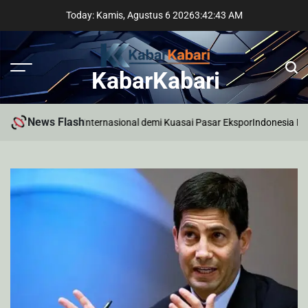
Skip
Today: Kamis, Agustus 6 2026
3
:
42
:
44
AM
to
content
KabarKabari
News Flash
r Profesional Internasional demi Kuasai Pasar Ekspor
Indonesia Makin K