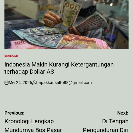
EKONOMI
POSTED
IN
Indonesia Makin Kurangi Ketergantungan
terhadap Dollar AS
Mei 24, 2026
bapakkausalto88@gmail.com
on
Posted
by
Navigasi
Previous:
Next:
pos
Kronologi Lengkap
Di Tengah
Mundurnya Bos Pasar
Pengunduran Diri