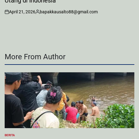
Utang di Indonesia
April 21, 2026
bapakkausalto88@gmail.com
on
Posted
by
More From Author
BERITA
POSTED