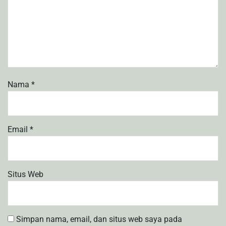
Nama
*
Email
*
Situs Web
Simpan nama, email, dan situs web saya pada