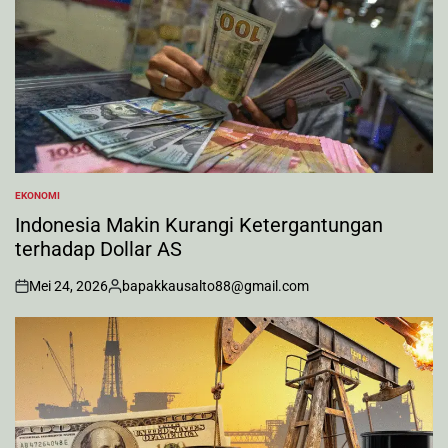
EKONOMI
POSTED
IN
Indonesia Makin Kurangi Ketergantungan
terhadap Dollar AS
Mei 24, 2026
bapakkausalto88@gmail.com
on
Posted
by