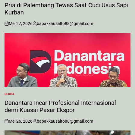
IN
Pria di Palembang Tewas Saat Cuci Usus Sapi
Kurban
Mei 27, 2026
bapakkausalto88@gmail.com
on
Posted
by
BERITA
POSTED
IN
Danantara Incar Profesional Internasional
demi Kuasai Pasar Ekspor
Mei 26, 2026
bapakkausalto88@gmail.com
on
Posted
by