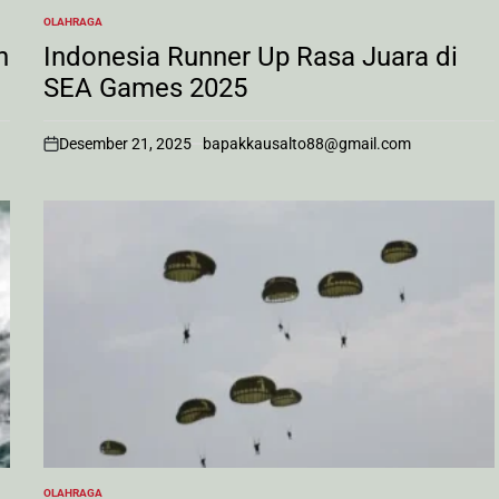
OLAHRAGA
POSTED
IN
n
Indonesia Runner Up Rasa Juara di
SEA Games 2025
Desember 21, 2025
bapakkausalto88@gmail.com
on
OLAHRAGA