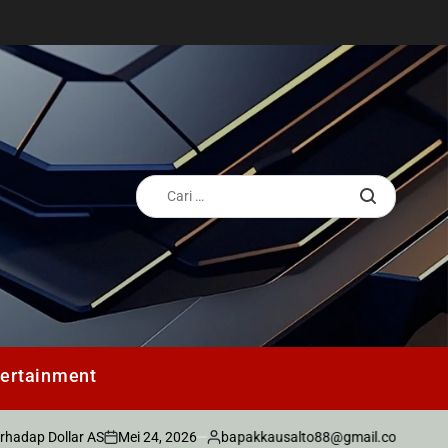
Cari
untuk:
tertainment
Mei 24, 2026
bapakkausalto88@gmail.com
ar AS
Pemadaman Listri
on
Posted