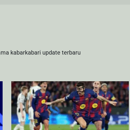
ama kabarkabari update terbaru