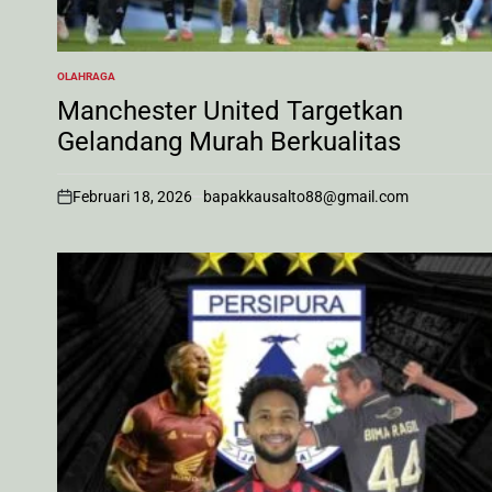
OLAHRAGA
POSTED
IN
Manchester United Targetkan
Gelandang Murah Berkualitas
Februari 18, 2026
bapakkausalto88@gmail.com
on