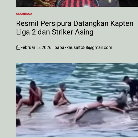
OLAHRAGA
POSTED
IN
Resmi! Persipura Datangkan Kapten
Liga 2 dan Striker Asing
Februari 5, 2026
bapakkausalto88@gmail.com
on