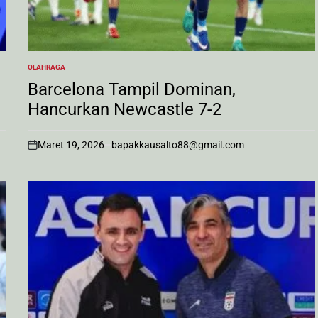
OLAHRAGA
POSTED
IN
Barcelona Tampil Dominan,
Hancurkan Newcastle 7-2
Maret 19, 2026
bapakkausalto88@gmail.com
on