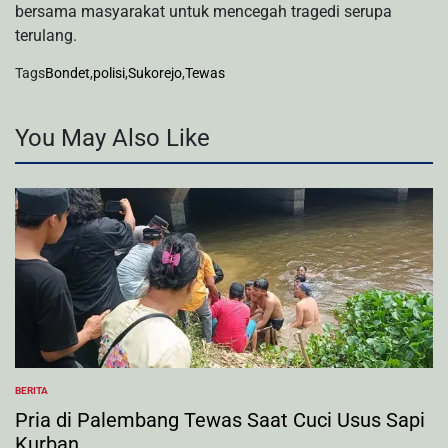
bersama masyarakat untuk mencegah tragedi serupa
terulang.
Tags
Bondet
,
polisi
,
Sukorejo
,
Tewas
You May Also Like
BERITA
POSTED
IN
Pria di Palembang Tewas Saat Cuci Usus Sapi
Kurban