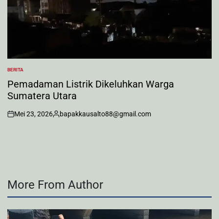
BERITA
POSTED
IN
Pemadaman Listrik Dikeluhkan Warga
Sumatera Utara
Mei 23, 2026
bapakkausalto88@gmail.com
on
Posted
by
More From Author