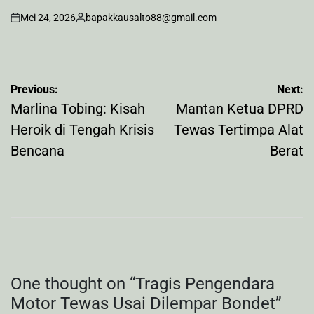
Mei 24, 2026
bapakkausalto88@gmail.com
on
Posted
by
Navigasi
Previous:
Next:
pos
Marlina Tobing: Kisah
Mantan Ketua DPRD
Heroik di Tengah Krisis
Tewas Tertimpa Alat
Bencana
Berat
One thought on “
Tragis Pengendara
Motor Tewas Usai Dilempar Bondet
”