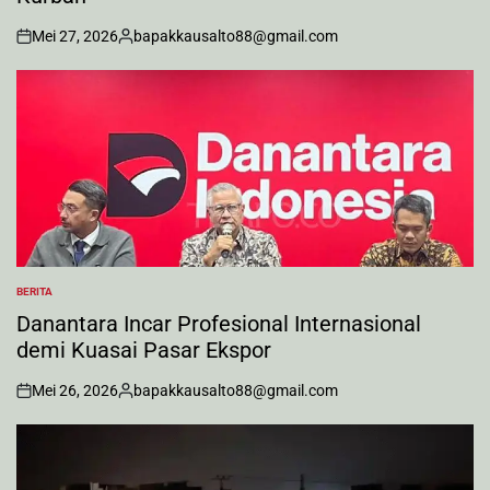
Mei 27, 2026
bapakkausalto88@gmail.com
on
Posted
by
BERITA
POSTED
IN
Danantara Incar Profesional Internasional
demi Kuasai Pasar Ekspor
Mei 26, 2026
bapakkausalto88@gmail.com
on
Posted
by