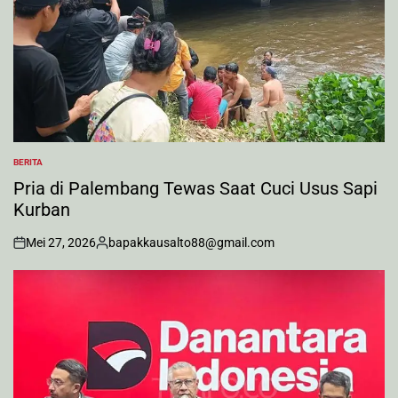
BERITA
POSTED
IN
Pria di Palembang Tewas Saat Cuci Usus Sapi
Kurban
Mei 27, 2026
bapakkausalto88@gmail.com
on
Posted
by