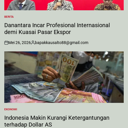
BERITA
POSTED
IN
Danantara Incar Profesional Internasional
demi Kuasai Pasar Ekspor
Mei 26, 2026
bapakkausalto88@gmail.com
on
Posted
by
EKONOMI
POSTED
IN
Indonesia Makin Kurangi Ketergantungan
terhadap Dollar AS