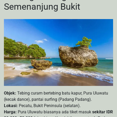
Semenanjung Bukit
Objek:
Tebing curam bertebing batu kapur, Pura Uluwatu
(kecak dance), pantai surfing (Padang Padang).
Lokasi:
Pecatu, Bukit Peninsula (selatan).
Harga:
Pura Uluwatu biasanya ada tiket masuk
sekitar IDR