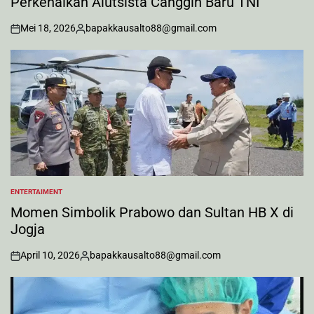
Perkenalkan Alutsista Canggih Baru TNI
Mei 18, 2026
bapakkausalto88@gmail.com
on
Posted
by
ENTERTAIMENT
POSTED
IN
Momen Simbolik Prabowo dan Sultan HB X di
Jogja
April 10, 2026
bapakkausalto88@gmail.com
on
Posted
by