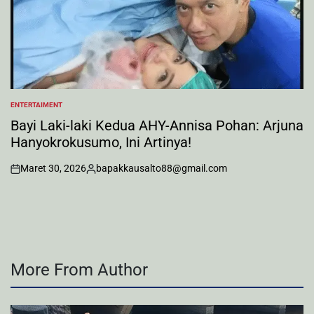
ENTERTAIMENT
POSTED
IN
Bayi Laki-laki Kedua AHY-Annisa Pohan: Arjuna
Hanyokrokusumo, Ini Artinya!
Maret 30, 2026
bapakkausalto88@gmail.com
on
Posted
by
More From Author