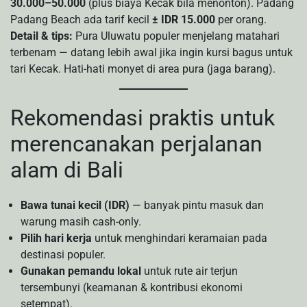
30.000–50.000
(plus biaya Kecak bila menonton). Padang
Padang Beach ada tarif kecil
± IDR 15.000
per orang.
Detail & tips:
Pura Uluwatu populer menjelang matahari
terbenam — datang lebih awal jika ingin kursi bagus untuk
tari Kecak. Hati-hati monyet di area pura (jaga barang).
Rekomendasi praktis untuk
merencanakan perjalanan
alam di Bali
Bawa tunai kecil (IDR)
— banyak pintu masuk dan
warung masih cash-only.
Pilih hari kerja
untuk menghindari keramaian pada
destinasi populer.
Gunakan pemandu lokal
untuk rute air terjun
tersembunyi (keamanan & kontribusi ekonomi
setempat).