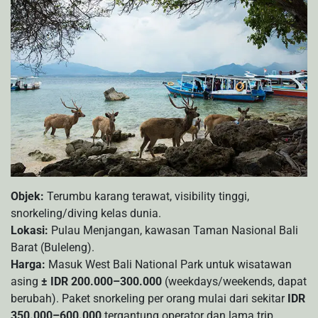
Objek:
Terumbu karang terawat, visibility tinggi,
snorkeling/diving kelas dunia.
Lokasi:
Pulau Menjangan, kawasan Taman Nasional Bali
Barat (Buleleng).
Harga:
Masuk West Bali National Park untuk wisatawan
asing
± IDR 200.000–300.000
(weekdays/weekends, dapat
berubah). Paket snorkeling per orang mulai dari sekitar
IDR
350.000–600.000
tergantung operator dan lama trip.