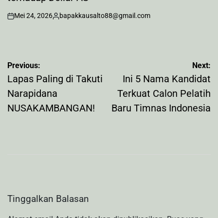
Mei 24, 2026
bapakkausalto88@gmail.com
on
Posted
by
Navigasi
Previous:
Next:
pos
Lapas Paling di Takuti
Ini 5 Nama Kandidat
Narapidana
Terkuat Calon Pelatih
NUSAKAMBANGAN!
Baru Timnas Indonesia
Tinggalkan Balasan