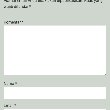
Alamat email Anda tidak akan dipublikasikan.
Ruas yang
wajib ditandai
*
Komentar
*
Nama
*
Email
*