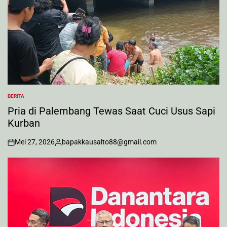
BERITA
POSTED
IN
Pria di Palembang Tewas Saat Cuci Usus Sapi
Kurban
Mei 27, 2026
bapakkausalto88@gmail.com
on
Posted
by