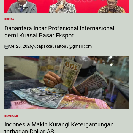
BERITA
POSTED
IN
Danantara Incar Profesional Internasional
demi Kuasai Pasar Ekspor
Mei 26, 2026
bapakkausalto88@gmail.com
on
Posted
by
EKONOMI
POSTED
IN
Indonesia Makin Kurangi Ketergantungan
terhadap Dollar AS