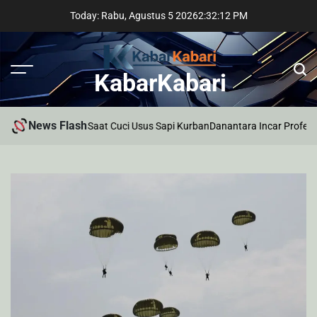
Skip
Today: Rabu, Agustus 5 2026
2
:
32
:
13
PM
to
content
KabarKabari
News Flash
Palembang Tewas Saat Cuci Usus Sapi Kurban
Danantara Incar Profesional