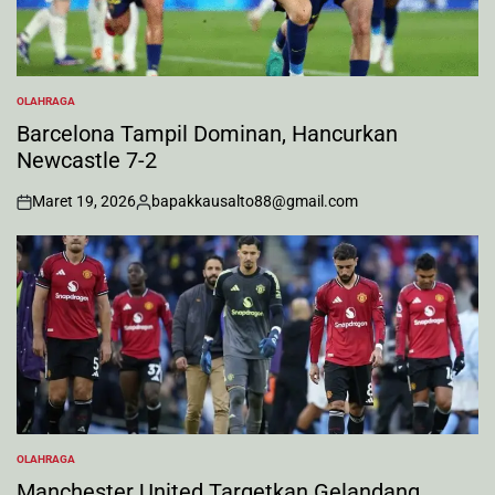
OLAHRAGA
POSTED
IN
Barcelona Tampil Dominan, Hancurkan
Newcastle 7-2
Maret 19, 2026
bapakkausalto88@gmail.com
on
Posted
by
OLAHRAGA
POSTED
IN
Manchester United Targetkan Gelandang