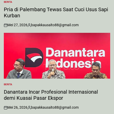
BERITA
POSTED
IN
Pria di Palembang Tewas Saat Cuci Usus Sapi
Kurban
Mei 27, 2026
bapakkausalto88@gmail.com
on
Posted
by
BERITA
POSTED
IN
Danantara Incar Profesional Internasional
demi Kuasai Pasar Ekspor
Mei 26, 2026
bapakkausalto88@gmail.com
on
Posted