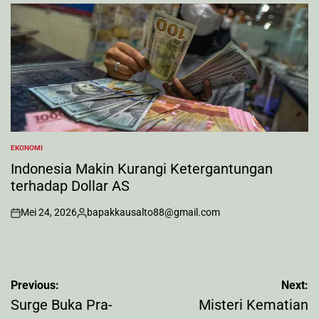
by
EKONOMI
POSTED
IN
Indonesia Makin Kurangi Ketergantungan
terhadap Dollar AS
Mei 24, 2026
bapakkausalto88@gmail.com
on
Posted
by
Navigasi
Previous:
Next:
pos
Surge Buka Pra-
Misteri Kematian