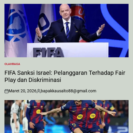
OLAHRAGA
POSTED
IN
FIFA Sanksi Israel: Pelanggaran Terhadap Fair
Play dan Diskriminasi
Maret 20, 2026
bapakkausalto88@gmail.com
on
Posted
by