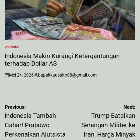
EKONOMI
POSTED
IN
Indonesia Makin Kurangi Ketergantungan
terhadap Dollar AS
Mei 24, 2026
bapakkausalto88@gmail.com
on
Posted
by
Navigasi
Previous:
Next:
pos
Indonesia Tambah
Trump Batalkan
Gahar! Prabowo
Serangan Militer ke
Perkenalkan Alutsista
Iran, Harga Minyak