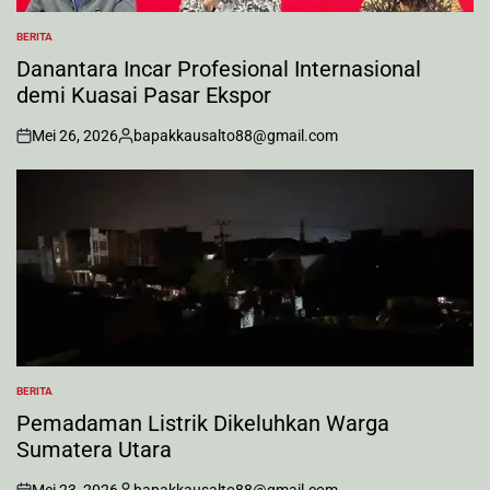
BERITA
POSTED
IN
Danantara Incar Profesional Internasional
demi Kuasai Pasar Ekspor
Mei 26, 2026
bapakkausalto88@gmail.com
on
Posted
by
BERITA
POSTED
IN
Pemadaman Listrik Dikeluhkan Warga
Sumatera Utara
Mei 23, 2026
bapakkausalto88@gmail.com