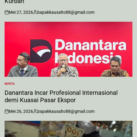
Kurban
Mei 27, 2026
bapakkausalto88@gmail.com
on
Posted
by
BERITA
POSTED
IN
Danantara Incar Profesional Internasional
demi Kuasai Pasar Ekspor
Mei 26, 2026
bapakkausalto88@gmail.com
on
Posted
by