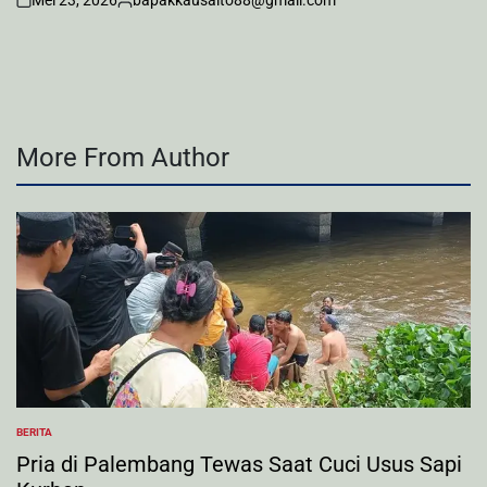
on
Posted
by
More From Author
BERITA
POSTED
IN
Pria di Palembang Tewas Saat Cuci Usus Sapi