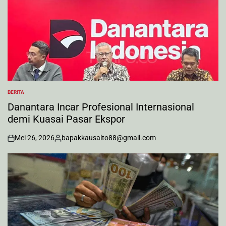
BERITA
POSTED
IN
Danantara Incar Profesional Internasional
demi Kuasai Pasar Ekspor
Mei 26, 2026
bapakkausalto88@gmail.com
on
Posted
by