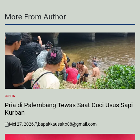
More From Author
BERITA
POSTED
IN
Pria di Palembang Tewas Saat Cuci Usus Sapi
Kurban
Mei 27, 2026
bapakkausalto88@gmail.com
on
Posted
by