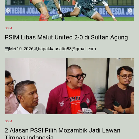
BOLA
POSTED
IN
PSIM Libas Malut United 2-0 di Sultan Agung
Mei 10, 2026
bapakkausalto88@gmail.com
on
Posted
by
BOLA
POSTED
IN
2 Alasan PSSI Pilih Mozambik Jadi Lawan
Timnas Indonesia