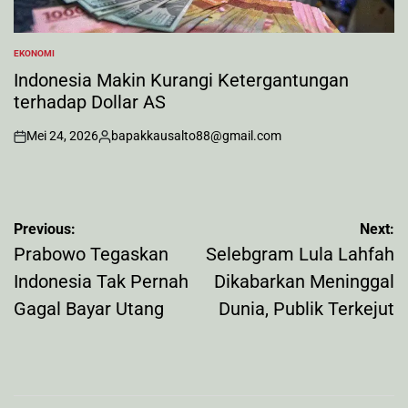
EKONOMI
POSTED
IN
Indonesia Makin Kurangi Ketergantungan
terhadap Dollar AS
Mei 24, 2026
bapakkausalto88@gmail.com
on
Posted
by
Navigasi
Previous:
Next:
pos
Prabowo Tegaskan
Selebgram Lula Lahfah
Indonesia Tak Pernah
Dikabarkan Meninggal
Gagal Bayar Utang
Dunia, Publik Terkejut