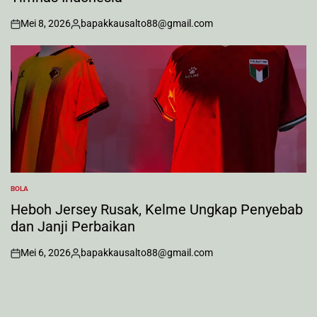
Mei 8, 2026
bapakkausalto88@gmail.com
on
Posted
by
BOLA
POSTED
IN
Heboh Jersey Rusak, Kelme Ungkap Penyebab
dan Janji Perbaikan
Mei 6, 2026
bapakkausalto88@gmail.com
on
Posted
by