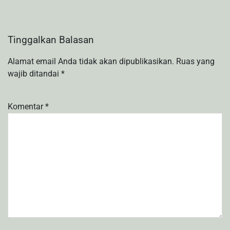
Tinggalkan Balasan
Alamat email Anda tidak akan dipublikasikan.
Ruas yang
wajib ditandai
*
Komentar
*