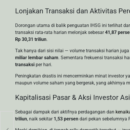
Lonjakan Transaksi dan Aktivitas Pe
Dorongan utama di balik penguatan IHSG ini terlihat dari 
transaksi rata-rata harian melonjak sebesar
41,87 pers
Rp 30,31 triliun
.
Tak hanya dari sisi nilai — volume transaksi harian ju
miliar lembar saham
. Sementara frekuensi transaksi ha
transaksi
per hari.
Peningkatan drastis ini mencerminkan minat investor yan
maupun volume saham yang bergerak, yang akhirnya mem
Kapitalisasi Pasar & Aksi Investor As
Sebagai dampak dari aktifnya perdagangan dan
kenaik
triliun
, naik sekitar
1,53 persen
dari pekan sebelumnya Rp
co
r