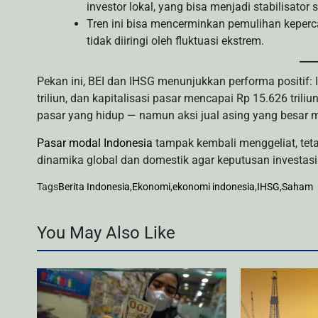
investor lokal, yang bisa menjadi stabilisator
Tren ini bisa mencerminkan pemulihan keper
tidak diiringi oleh fluktuasi ekstrem.
Pekan ini, BEI dan IHSG menunjukkan performa positif: 
triliun, dan kapitalisasi pasar mencapai Rp 15.626 tril
pasar yang hidup — namun aksi jual asing yang besar m
Pasar modal Indonesia
tampak kembali menggeliat, teta
dinamika global dan domestik agar keputusan investasi b
Tags
Berita Indonesia
,
Ekonomi
,
ekonomi indonesia
,
IHSG
,
Saham
You May Also Like