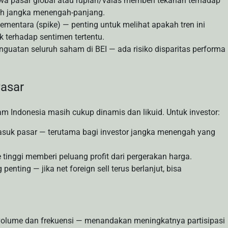
ahwa pasar global atau rupiah/valas memberi tekanan terhadap
rah jangka menengah-panjang.
ementara (spike) — penting untuk melihat apakah tren ini
k terhadap sentimen tertentu.
uatan seluruh saham di BEI — ada risiko disparitas performa
Pasar
 Indonesia masih cukup dinamis dan likuid. Untuk investor:
suk pasar — terutama bagi investor jangka menengah yang
 tinggi memberi peluang profit dari pergerakan harga.
enting — jika net foreign sell terus berlanjut, bisa
 volume dan frekuensi — menandakan meningkatnya partisipasi