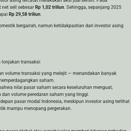
stor asing tercatat melakukan aksi jual bersih. Pada
net sell sebesar
Rp 1,02 triliun
. Sehingga, sepanjang 2025
capai
Rp 29,58 triliun
.
mestik bergairah, namun ketidakpastian dari investor asing
lonjakan transaksi:
 dan volume transaksi yang melejit — menandakan banyak
if memperdagangkan saham.
 bahwa nilai pasar saham secara keseluruhan menguat,
m dan volume peredaran saham yang tinggi.
depan pasar modal Indonesia, meskipun investor asing terlihat
estik mampu menopang pergerakan.