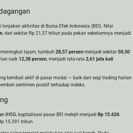
rdagangan
lonjakan aktivitas di Bursa Efek Indonesia (BEI). Nilai
en
, dari sekitar Rp 21,37 triliun pada pekan sebelumnya menjadi
ga meningkat tajam, tumbuh
28,57 persen
menjadi sekitar
50,50
rian naik
12,38 persen
, menjadi rata-rata
2,61 juta kali
g kembali aktif di pasar modal — baik dari segi trading harian
beri sentimen positif terhadap indeks.
ing
an IHSG
, kapitalisasi pasar BEI melejit menjadi
Rp 15.626
 15.391 triliun.