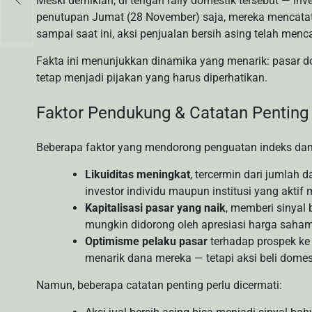
Meski demikian, di tengah rally domestik tersebut — inve
penutupan Jumat (28 November) saja, mereka mencatat 
sampai saat ini, aksi penjualan bersih asing telah men
Fakta ini menunjukkan dinamika yang menarik: pasar do
tetap menjadi pijakan yang harus diperhatikan.
Faktor Pendukung & Catatan Penting
Beberapa faktor yang mendorong penguatan indeks dan 
Likuiditas meningkat
, tercermin dari jumlah
investor individu maupun institusi yang akt
Kapitalisasi pasar yang naik
, memberi sinyal
mungkin didorong oleh apresiasi harga saha
Optimisme pelaku pasar
terhadap prospek ke 
menarik dana mereka — tetapi aksi beli dom
Namun, beberapa catatan penting perlu dicermati: