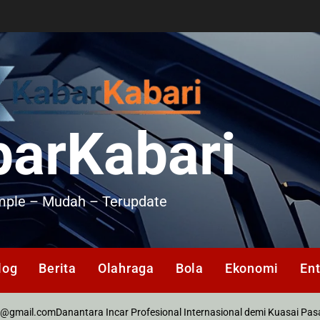
barKabari
mple – Mudah – Terupdate
log
Berita
Olahraga
Bola
Ekonomi
En
om
Danantara Incar Profesional Internasional demi Kuasai Pasar Ekspor
o