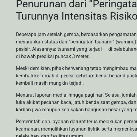
Penurunan dari “Peringata
Turunnya Intensitas Risik
Beberapa jam setelah gempa, berdasarkan pengamatan
menurunkan status dari “peringatan tsunami” (warning)
pesisir. Alasannya: tsunami yang terjadi — di pelabuh
di bawah prediksi puncak 3 meter.
Meski demikian, pihak berwenang tetap mengimbau mas
kembali ke rumah di pesisir sebelum benar-benar dipa
kembali masih mungkin terjadi.
Menurut laporan media, hingga pagi hari Selasa, jumlah
luka akibat pecahan kaca, jatuh benda saat gempa, dan
korban
jiwa maupun kerusakan bangunan besar yang m
Pemerintah dan layanan darurat terus melakukan peman
keamanan, memulihkan layanan listrik, serta memeriksa i
pelabuhan, dan fasilitas umum.