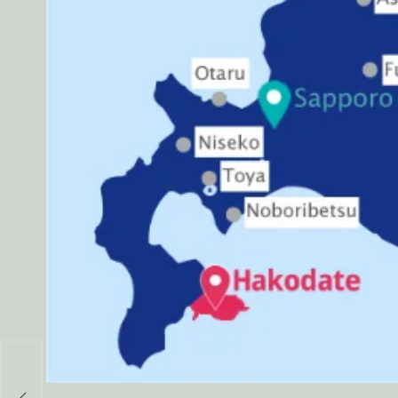
sa:
i