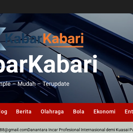
barKabari
mple – Mudah – Terupdate
log
Berita
Olahraga
Bola
Ekonomi
En
il.com
Danantara Incar Profesional Internasional demi Kuasai Pasar Eks