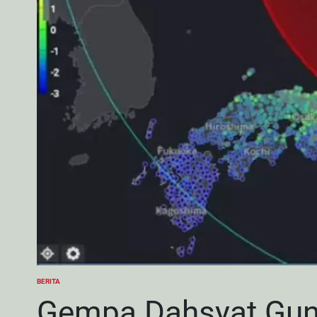
BERITA
POSTED
IN
Gempa Dahsyat Gun