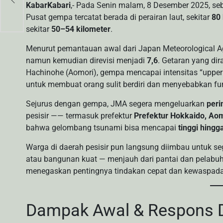
KabarKabari
,- Pada Senin malam, 8 Desember 2025, s
Pusat gempa tercatat berada di perairan laut, sekitar
80 
sekitar
50–54 kilometer
.
Menurut pemantauan awal dari Japan Meteorological A
namun kemudian direvisi menjadi
7,6
. Getaran yang dir
Hachinohe (Aomori), gempa mencapai intensitas “upper
untuk membuat orang sulit berdiri dan menyebabkan fur
Sejurus dengan gempa, JMA segera mengeluarkan
peri
pesisir —— termasuk prefektur
Prefektur Hokkaido, Aom
bahwa gelombang tsunami bisa mencapai
tinggi hingg
Warga di daerah pesisir pun langsung diimbau untuk s
atau bangunan kuat — menjauh dari pantai dan pelabuh
menegaskan pentingnya tindakan cepat dan kewaspadaa
Dampak Awal & Respons D