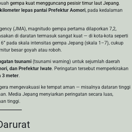
ebuah
gempa kuat mengguncang pesisir timur laut Jepang
.
kilometer lepas pantai Prefektur Aomori
, pada kedalaman
gency (JMA), magnitudo gempa pertama dilaporkan 7,2,
asakan di daratan termasuk sangat kuat — di kota-kota seperti
 6” pada skala intensitas gempa Jepang (skala 1–7), cukup
nitur besar goyah atau roboh.
ngatan tsunami
(tsunami warning) untuk sejumlah daerah
ori, dan Prefektur Iwate
. Peringatan tersebut memperkirakan
a 3 meter
.
egera mengevakuasi ke tempat aman — misalnya dataran tinggi
an. Media Jepang menyiarkan peringatan secara luas,
n tinggi.
arurat