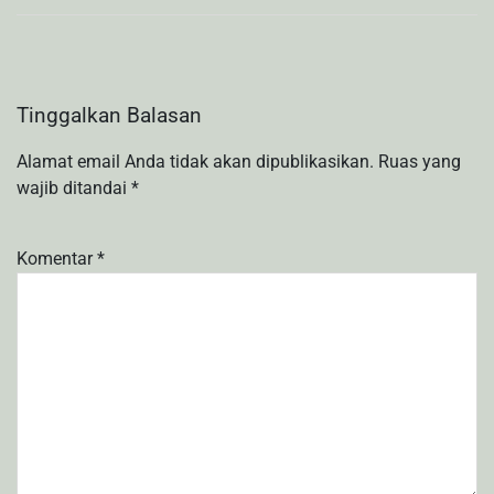
Tinggalkan Balasan
Alamat email Anda tidak akan dipublikasikan.
Ruas yang
wajib ditandai
*
Komentar
*