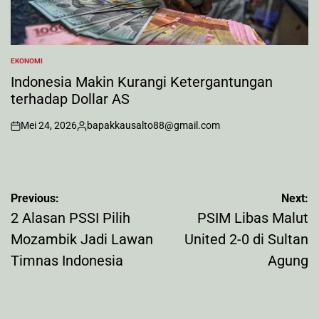
EKONOMI
POSTED
IN
Indonesia Makin Kurangi Ketergantungan
terhadap Dollar AS
Mei 24, 2026
bapakkausalto88@gmail.com
on
Posted
by
Navigasi
Previous:
Next:
pos
2 Alasan PSSI Pilih
PSIM Libas Malut
Mozambik Jadi Lawan
United 2-0 di Sultan
Timnas Indonesia
Agung