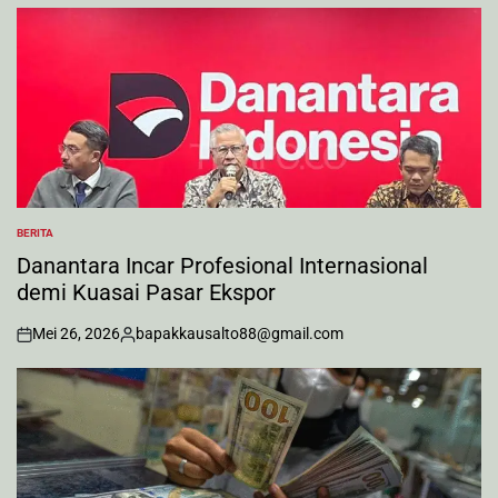
by
BERITA
POSTED
IN
Danantara Incar Profesional Internasional
demi Kuasai Pasar Ekspor
Mei 26, 2026
bapakkausalto88@gmail.com
on
Posted
by