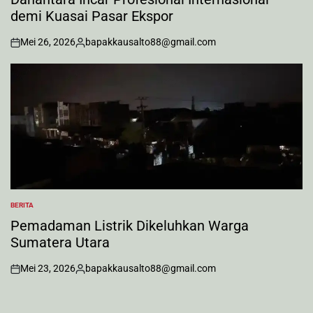
demi Kuasai Pasar Ekspor
Mei 26, 2026
bapakkausalto88@gmail.com
on
Posted
by
BERITA
POSTED
IN
Pemadaman Listrik Dikeluhkan Warga
Sumatera Utara
Mei 23, 2026
bapakkausalto88@gmail.com
on
Posted
by