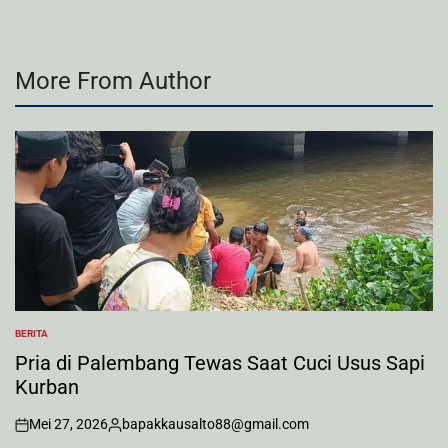
More From Author
BERITA
POSTED
IN
Pria di Palembang Tewas Saat Cuci Usus Sapi
Kurban
Mei 27, 2026
bapakkausalto88@gmail.com
on
Posted