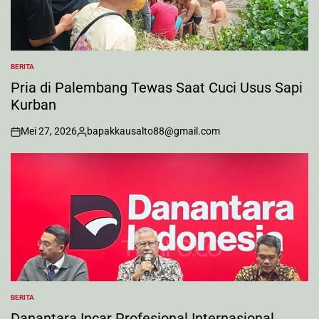
BERITA
POSTED
IN
Pria di Palembang Tewas Saat Cuci Usus Sapi
Kurban
Mei 27, 2026
bapakkausalto88@gmail.com
on
Posted
by
BERITA
POSTED
IN
Danantara Incar Profesional Internasional