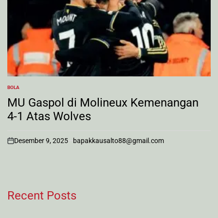
BOLA
POSTED
IN
MU Gaspol di Molineux Kemenangan
4-1 Atas Wolves
Desember 9, 2025
bapakkausalto88@gmail.com
on
Recent Posts