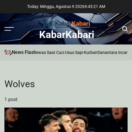
Skip
Today: Minggu, Agustus 9 2026
9
:
45
:
21
AM
to
content
KabarKabari
News Flash
Pria di Palembang Tewas Saat Cuci Usus Sapi Kurban
Danantara Incar Pr
Wolves
1 post