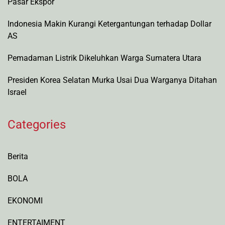
Pasar Ekspor
Indonesia Makin Kurangi Ketergantungan terhadap Dollar
AS
Pemadaman Listrik Dikeluhkan Warga Sumatera Utara
Presiden Korea Selatan Murka Usai Dua Warganya Ditahan
Israel
Categories
Berita
BOLA
EKONOMI
ENTERTAIMENT