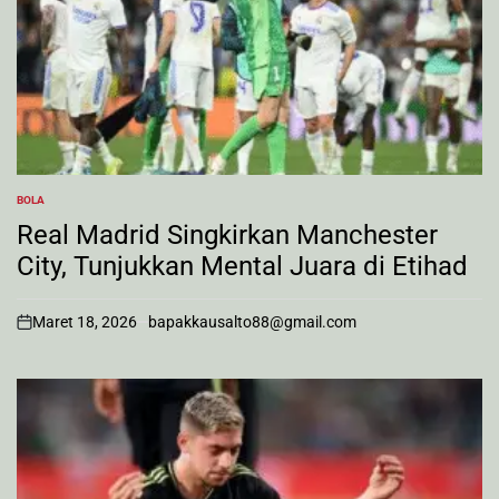
BOLA
POSTED
IN
Real Madrid Singkirkan Manchester
City, Tunjukkan Mental Juara di Etihad
Maret 18, 2026
bapakkausalto88@gmail.com
on