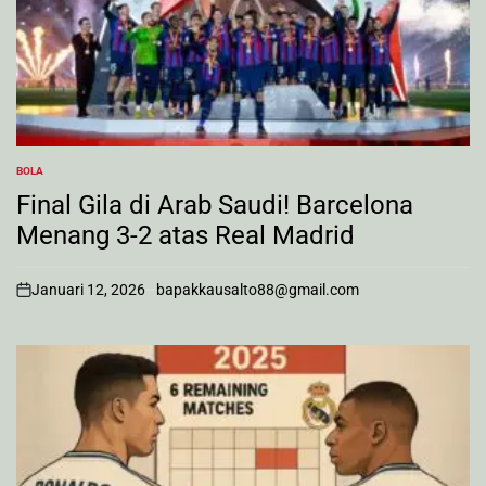
BOLA
POSTED
IN
Final Gila di Arab Saudi! Barcelona
Menang 3-2 atas Real Madrid
Januari 12, 2026
bapakkausalto88@gmail.com
on