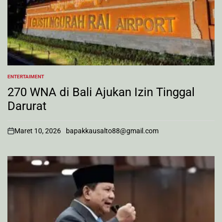
ENTERTAIMENT
POSTED
IN
270 WNA di Bali Ajukan Izin Tinggal
Darurat
Maret 10, 2026
bapakkausalto88@gmail.com
on