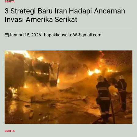
BERITA
POSTED
IN
3 Strategi Baru Iran Hadapi Ancaman
Invasi Amerika Serikat
Januari 15, 2026
bapakkausalto88@gmail.com
on
BERITA
POSTED