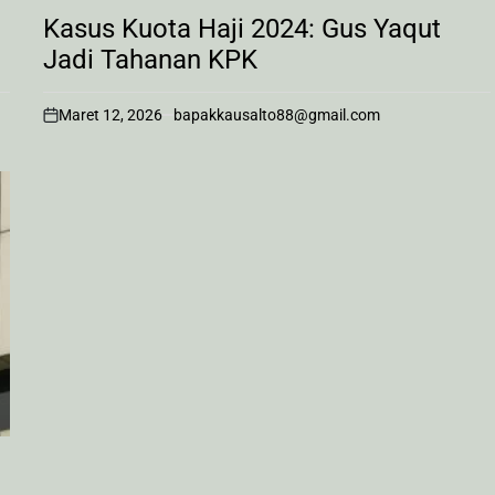
POSTED
IN
Kasus Kuota Haji 2024: Gus Yaqut
Jadi Tahanan KPK
Maret 12, 2026
bapakkausalto88@gmail.com
on