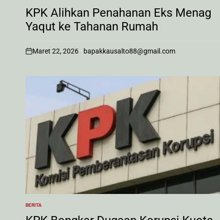
POSTED
IN
KPK Alihkan Penahanan Eks Menag
Yaqut ke Tahanan Rumah
Maret 22, 2026
bapakkausalto88@gmail.com
on
BERITA
POSTED
IN