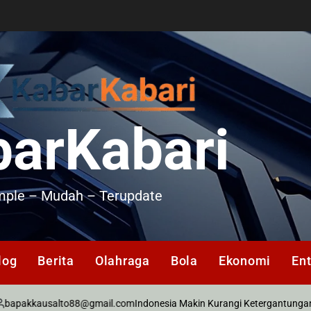
barKabari
mple – Mudah – Terupdate
log
Berita
Olahraga
Bola
Ekonomi
En
kausalto88@gmail.com
Indonesia Makin Kurangi Ketergantungan terhad