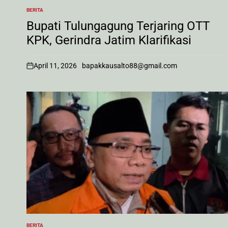
BERITA
POSTED
IN
Bupati Tulungagung Terjaring OTT
KPK, Gerindra Jatim Klarifikasi
April 11, 2026
bapakkausalto88@gmail.com
on
BERITA