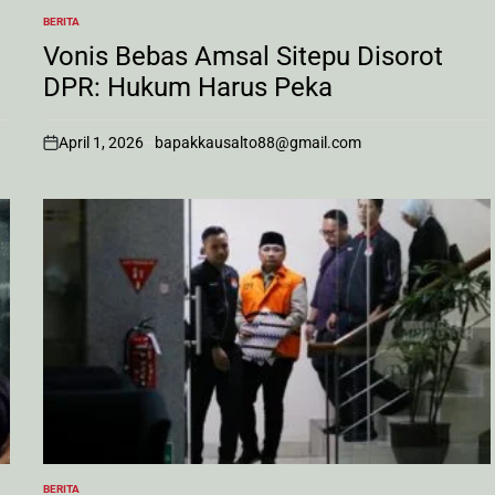
BERITA
POSTED
IN
Vonis Bebas Amsal Sitepu Disorot
DPR: Hukum Harus Peka
April 1, 2026
bapakkausalto88@gmail.com
on
BERITA