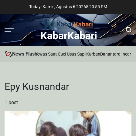
Skip
Today: Kamis, Agustus 6 2026
5
:
20
:
55
PM
to
content
KabarKabari
News Flash
Pria di Palembang Tewas Saat Cuci Usus Sapi Kurban
Danantara Incar Pr
Epy Kusnandar
1 post