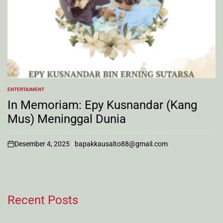
ENTERTAIMENT
POSTED
IN
In Memoriam: Epy Kusnandar (Kang
Mus) Meninggal Dunia
Desember 4, 2025
bapakkausalto88@gmail.com
on
Recent Posts