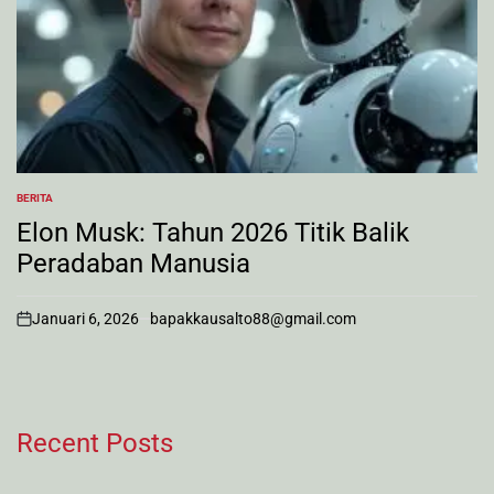
BERITA
POSTED
IN
Elon Musk: Tahun 2026 Titik Balik
Peradaban Manusia
Januari 6, 2026
bapakkausalto88@gmail.com
on
Recent Posts