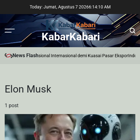
Skip
Today: Jumat, Agustus 7 2026
6
:
14
:
10
AM
to
content
KabarKabari
News Flash
antara Incar Profesional Internasional demi Kuasai Pasar Ekspor
Indone
Elon Musk
1 post