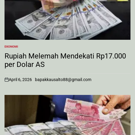
EKONOMI
POSTED
IN
Rupiah Melemah Mendekati Rp17.000
per Dolar AS
April 6, 2026
bapakkausalto88@gmail.com
on