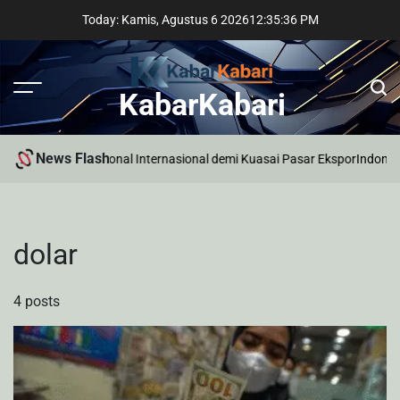
Skip
Today: Kamis, Agustus 6 2026
12
:
35
:
37
PM
to
content
KabarKabari
News Flash
ara Incar Profesional Internasional demi Kuasai Pasar Ekspor
Indonesia
dolar
4 posts