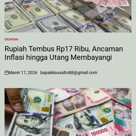
EKONOMI
POSTED
IN
Rupiah Tembus Rp17 Ribu, Ancaman
Inflasi hingga Utang Membayangi
Maret 17, 2026
bapakkausalto88@gmail.com
on