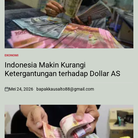
EKONOMI
POSTED
IN
Indonesia Makin Kurangi
Ketergantungan terhadap Dollar AS
Mei 24, 2026
bapakkausalto88@gmail.com
on