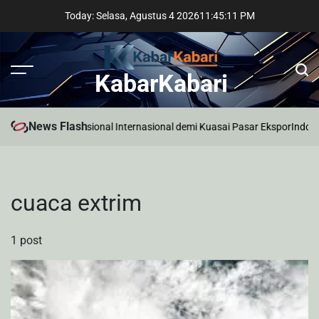
Skip
Today: Selasa, Agustus 4 2026
11
:
45
:
11
PM
to
content
KabarKabari
News Flash
antara Incar Profesional Internasional demi Kuasai Pasar Ekspor
Indone
cuaca extrim
1 post