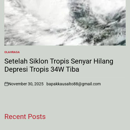
OLAHRAGA
POSTED
IN
Setelah Siklon Tropis Senyar Hilang
Depresi Tropis 34W Tiba
November 30, 2025
bapakkausalto88@gmail.com
on
Recent Posts