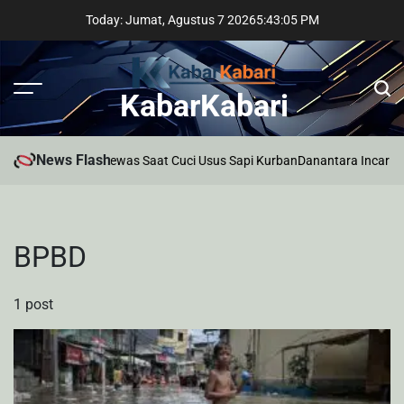
Skip
Today: Jumat, Agustus 7 2026
5
:
43
:
05
PM
to
content
KabarKabari
News Flash
Pria di Palembang Tewas Saat Cuci Usus Sapi Kurban
Danantara Incar Pro
BPBD
1 post