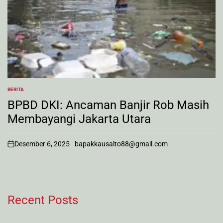
BERITA
POSTED
IN
BPBD DKI: Ancaman Banjir Rob Masih
Membayangi Jakarta Utara
Desember 6, 2025
bapakkausalto88@gmail.com
on
Recent Posts