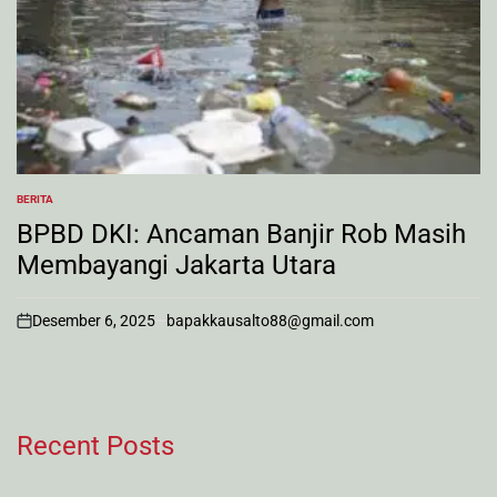
BERITA
POSTED
IN
BPBD DKI: Ancaman Banjir Rob Masih
Membayangi Jakarta Utara
Desember 6, 2025
bapakkausalto88@gmail.com
on
Recent Posts