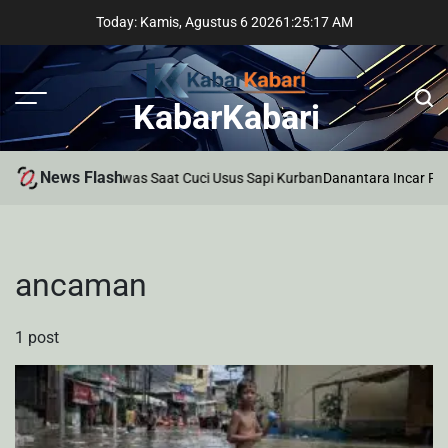
Skip
Today: Kamis, Agustus 6 2026
1
:
25
:
18
AM
to
content
KabarKabari
News Flash
ia di Palembang Tewas Saat Cuci Usus Sapi Kurban
Danantara Incar Prof
ancaman
1 post