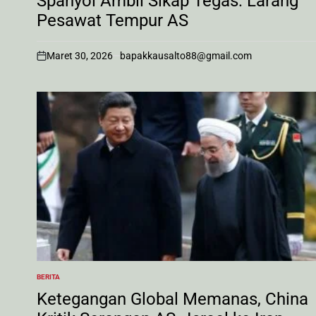
Spanyol Ambil Sikap Tegas: Larang
Pesawat Tempur AS
Maret 30, 2026
bapakkausalto88@gmail.com
on
BERITA
POSTED
IN
Ketegangan Global Memanas, China