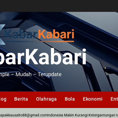
barKabari
mple – Mudah – Terupdate
log
Berita
Olahraga
Bola
Ekonomi
En
lto88@gmail.com
Indonesia Makin Kurangi Ketergantungan terhadap Dol