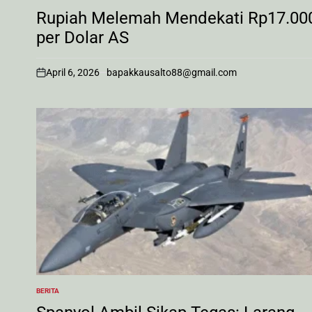
POSTED
IN
Rupiah Melemah Mendekati Rp17.00
per Dolar AS
April 6, 2026
bapakkausalto88@gmail.com
on
BERITA
POSTED
IN