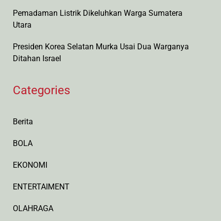
Pemadaman Listrik Dikeluhkan Warga Sumatera
Utara
Presiden Korea Selatan Murka Usai Dua Warganya
Ditahan Israel
Categories
Berita
BOLA
EKONOMI
ENTERTAIMENT
OLAHRAGA