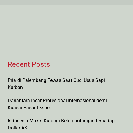
by
Recent Posts
Pria di Palembang Tewas Saat Cuci Usus Sapi
Kurban
Danantara Incar Profesional Internasional demi
Kuasai Pasar Ekspor
Indonesia Makin Kurangi Ketergantungan terhadap
Dollar AS